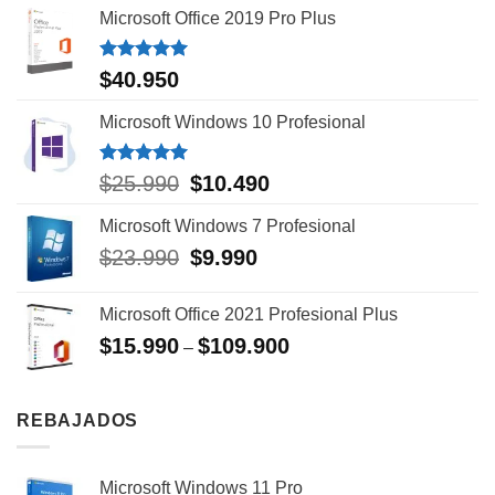
Microsoft Office 2019 Pro Plus
Valorado
$
40.950
con
5.00
de 5
Microsoft Windows 10 Profesional
Valorado
El
El
$
25.990
$
10.490
con
5.00
precio
precio
de 5
Microsoft Windows 7 Profesional
original
actual
era:
es:
El
El
$
23.990
$
9.990
$25.990.
$10.490.
precio
precio
original
actual
Microsoft Office 2021 Profesional Plus
era:
es:
$
15.990
$
109.900
$23.990.
$9.990.
–
REBAJADOS
Microsoft Windows 11 Pro