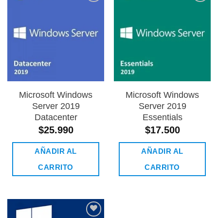
Añadir
Añadir
a la
a la
lista de
lista de
deseos
deseos
Microsoft Windows
Microsoft Windows
Server 2019
Server 2019
Datacenter
Essentials
$
25.990
$
17.500
AÑADIR AL
AÑADIR AL
CARRITO
CARRITO