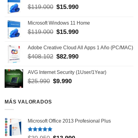
El
El
$
119.000
$
15.990
precio
precio
original
actual
Microsoft Windows 11 Home
era:
es:
El
El
$
119.000
$
15.990
$119.000.
$15.990.
precio
precio
original
actual
Adobe Creative Cloud All Apps 1 Año (PC/MAC)
era:
es:
El
El
$
408.102
$
82.990
$119.000.
$15.990.
precio
precio
original
actual
AVG Internet Security (1User/1Year)
era:
es:
El
El
$
25.990
$
9.990
$408.102.
$82.990.
precio
precio
original
actual
era:
es:
MÁS VALORADOS
$25.990.
$9.990.
Microsoft Office 2013 Profesional Plus
Valorado
El
El
$
30.950
$
13.990