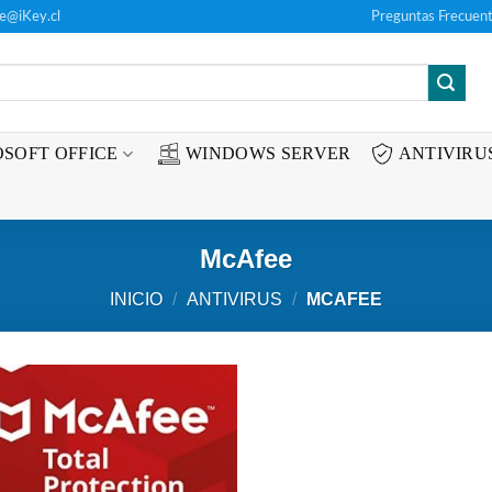
te@iKey.cl
Preguntas Frecuent
SOFT OFFICE
WINDOWS SERVER
ANTIVIRU
McAfee
INICIO
/
ANTIVIRUS
/
MCAFEE
Añadir
a la
lista de
deseos