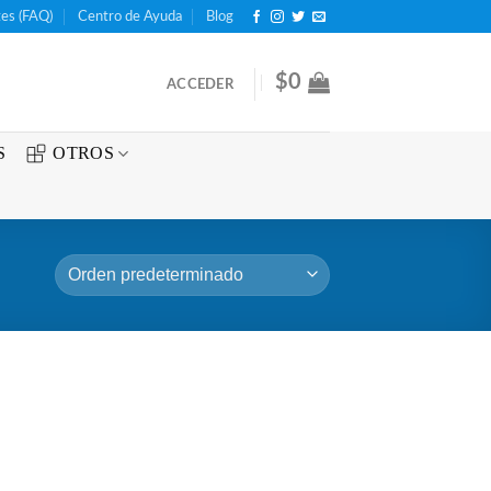
es (FAQ)
Centro de Ayuda
Blog
$
0
ACCEDER
S
OTROS