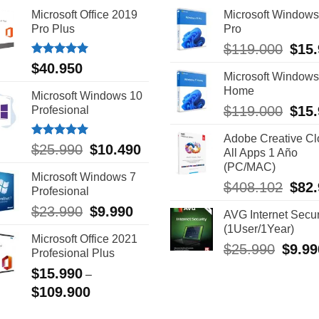
Microsoft Office 2019
Microsoft Windows
Pro Plus
Pro
El
$
119.000
$
15
preci
Valorado
$
40.950
con
5.00
Microsoft Windows
origin
de 5
Home
era:
Microsoft Windows 10
$119.
El
$
119.000
$
15
Profesional
preci
Adobe Creative C
origin
Valorado
El
El
$
25.990
$
10.490
All Apps 1 Año
era:
con
5.00
precio
precio
(PC/MAC)
$119.
de 5
Microsoft Windows 7
original
actual
El
$
408.102
$
82
Profesional
era:
es:
preci
$25.990.
$10.490.
El
El
$
23.990
$
9.990
AVG Internet Secur
origin
precio
precio
(1User/1Year)
era:
Microsoft Office 2021
original
actual
$408.
El
$
25.990
$
9.99
Profesional Plus
era:
es:
precio
$23.990.
$9.990.
$
15.990
–
original
$
109.900
era:
$25.99