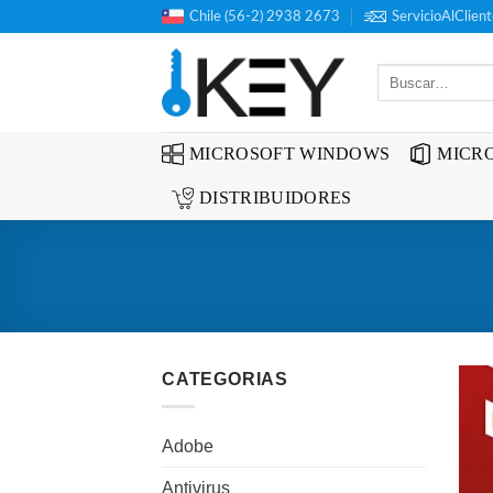
Saltar
Chile (56-2) 2938 2673
ServicioAlClien
al
contenido
Buscar
por:
MICROSOFT WINDOWS
MICRO
DISTRIBUIDORES
CATEGORIAS
Adobe
Antivirus