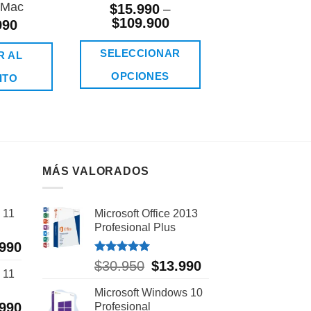
 Mac
– para M
$
15.990
–
$
109.900
990
$
79.99
SELECCIONAR
R AL
AÑADIR 
OPCIONES
ITO
CARRIT
Este
producto
tiene
múltiples
MÁS VALORADOS
variantes.
Las
 11
Microsoft Office 2013
opciones
Profesional Plus
se
.990
El
o
precio
Valorado
pueden
$
30.950
El
$
13.990
El
 11
con
5.00
al
actual
precio
precio
elegir
de 5
es:
Microsoft Windows 10
original
actual
000.
$15.990.
en
.990
El
Profesional
era:
es: