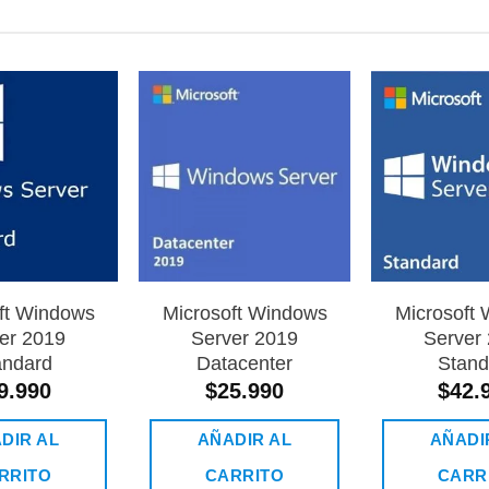
t
m
v
L
o
Añadir
Añadir
a la
a la
lista de
lista de
s
deseos
deseos
p
e
e
l
ft Windows
Microsoft Windows
Microsoft
p
er 2019
Server 2019
Server
andard
Datacenter
Stand
d
9.990
$
25.990
$
42.
p
DIR AL
AÑADIR AL
AÑADI
RRITO
CARRITO
CARR