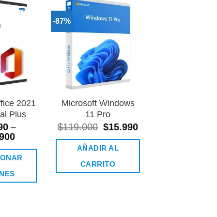
-87%
Añadir
Añadir
a la
a la
lista de
lista de
deseos
deseos
ffice 2021
Microsoft Windows
Microsoft Win
al Plus
11 Pro
Ultimate
90
$
119.000
El
$
15.990
El
$
9.990
–
precio
precio
900
original
actual
AÑADIR AL
AÑADIR 
era:
es:
IONAR
$119.000.
$15.990.
CARRITO
CARRIT
NES
ste
roducto