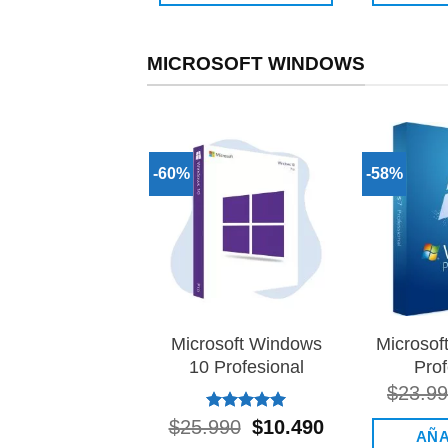
MICROSOFT WINDOWS
-60%
-58%
Añadir
a la
lista de
deseos
Microsoft Windows
Microsof
10 Profesional
Prof
$
23.9
Valorado
$
25.990
El
$
10.490
El
AÑA
con
5.00
precio
precio