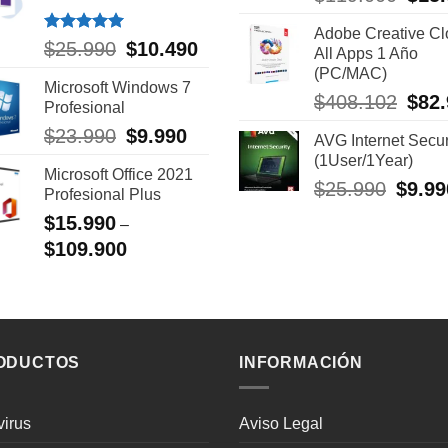
preci
Adobe Creative C
origin
Valorado
$
25.990
El
$
10.490
El
All Apps 1 Año
era:
con
5.00
precio
precio
(PC/MAC)
de 5
$119.
Microsoft Windows 7
original
actual
$
408.102
El
$
82
Profesional
era:
es:
preci
$25.990.
$10.490.
$
23.990
El
$
9.990
El
AVG Internet Secur
origin
precio
precio
(1User/1Year)
era:
Microsoft Office 2021
original
actual
$408.
$
25.990
El
$
9.99
Profesional Plus
era:
es:
precio
$23.990.
$9.990.
$
15.990
–
origina
$
109.900
era:
$25.99
ODUCTOS
INFORMACIÓN
virus
Aviso Legal