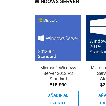
WINDOWS SERVER
Añadir
a la
lista de
deseos
Microsoft Windows
Microso
Server 2012 R2
Serv
Standard
St
$
15.990
$
2
AÑADIR AL
AÑA
CARRITO
CA