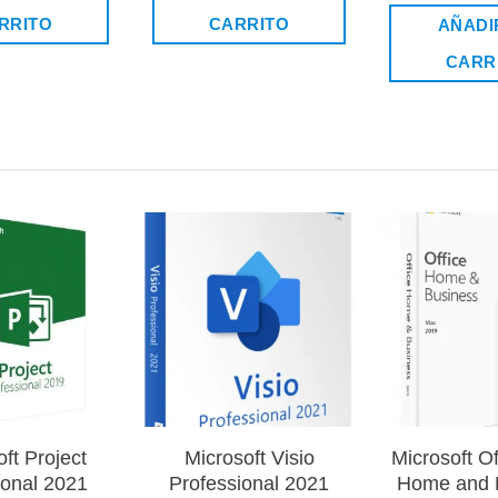
era:
es:
era:
es:
de 5
$23.990.
$9.990.
$119.000.
$15.990.
RRITO
CARRITO
AÑADI
CARR
Añadir
Añadir
a la
a la
lista de
lista de
deseos
deseos
ft Project
Microsoft Visio
Microsoft O
ional 2021
Professional 2021
Home and 