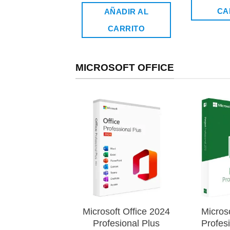
de 5
original
actual
CA
AÑADIR AL
era:
es:
$25.990.
$10.490.
CARRITO
MICROSOFT OFFICE
Añadir
a la
lista de
deseos
Microsoft Office 2024
Microso
Profesional Plus
Profes