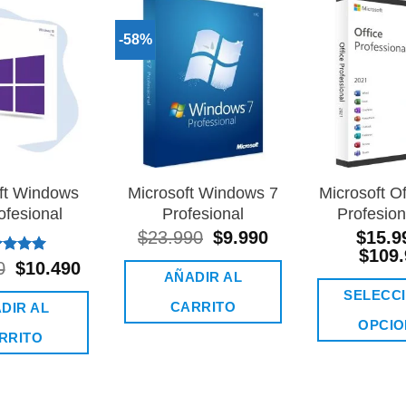
-58%
Añadir
Añadir
a la
a la
lista de
lista de
deseos
deseos
ft Windows
Microsoft Windows 7
Microsoft O
ofesional
Profesional
Profesion
$
23.990
El
$
9.990
El
$
15.9
precio
precio
$
109.
rado
0
El
$
10.490
El
original
actual
AÑADIR AL
n
5.00
precio
precio
era:
es:
5
SELECC
original
actual
$23.990.
$9.990.
CARRITO
DIR AL
era:
es:
OPCIO
$25.990.
$10.490.
RRITO
E
p