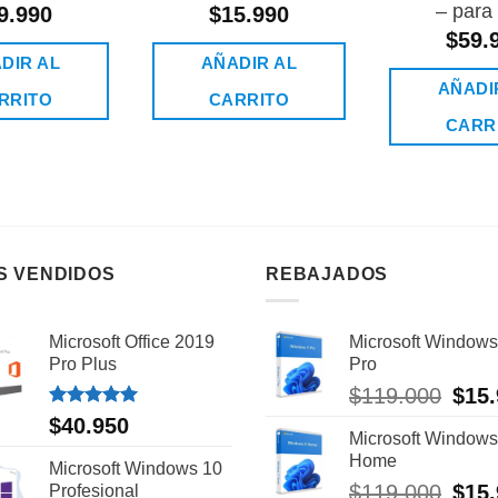
– para
9.990
$
15.990
$
59.
DIR AL
AÑADIR AL
AÑADI
RRITO
CARRITO
CARR
S VENDIDOS
REBAJADOS
Microsoft Office 2019
Microsoft Windows
Pro Plus
Pro
$
119.000
El
$
15
preci
Valorado
$
40.950
con
5.00
Microsoft Windows
origin
de 5
Home
era:
Microsoft Windows 10
$119.
$
119.000
El
$
15
Profesional