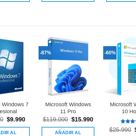
-87%
-60%
Añadir
Añadir
a la
a la
lista de
lista de
deseos
deseos
t Windows 7
Microsoft Windows
Microsoft
esional
11 Pro
10 H
90
El
$
9.990
El
$
119.000
El
$
15.990
El
precio
precio
precio
precio
Valorad
$
25.990
original
actual
original
actual
DIR AL
AÑADIR AL
con
5.