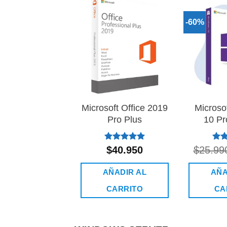
-60%
Añadir
a la
lista de
deseos
Microsoft Office 2019
Microso
Pro Plus
10 Pr
Valorado
Valo
$
40.950
$
25.99
con
5.00
co
de 5
de 
AÑADIR AL
AÑA
CARRITO
CA