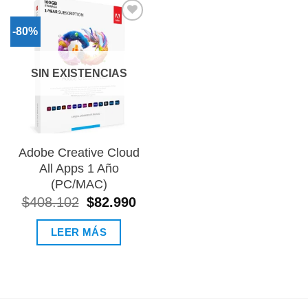
-80%
Añadir
a la
lista de
deseos
SIN EXISTENCIAS
Adobe Creative Cloud
All Apps 1 Año
(PC/MAC)
$
408.102
El
$
82.990
El
precio
precio
original
actual
LEER MÁS
era:
es:
$408.102.
$82.990.