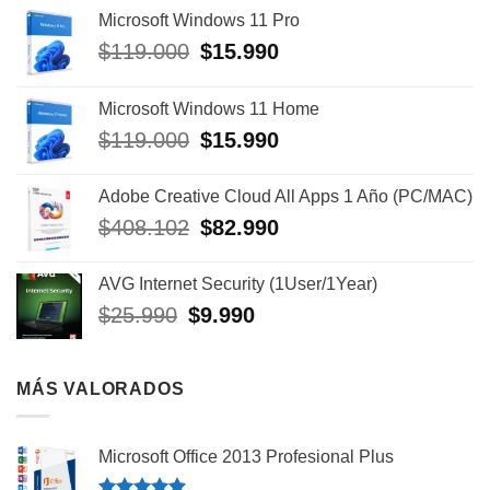
Microsoft Windows 11 Pro
$
119.000
El
$
15.990
El
precio
precio
original
actual
Microsoft Windows 11 Home
era:
es:
$
119.000
El
$
15.990
El
$119.000.
$15.990.
precio
precio
original
actual
Adobe Creative Cloud All Apps 1 Año (PC/MAC)
era:
es:
$
408.102
El
$
82.990
El
$119.000.
$15.990.
precio
precio
original
actual
AVG Internet Security (1User/1Year)
era:
es:
$
25.990
El
$
9.990
El
$408.102.
$82.990.
precio
precio
original
actual
era:
es:
MÁS VALORADOS
$25.990.
$9.990.
Microsoft Office 2013 Profesional Plus