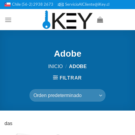
Saltar
Chile (56-2) 2938 2673
ServicioAlCliente@iKey.cl
al
contenido
Adobe
INICIO
/
ADOBE
FILTRAR
das