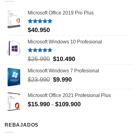
Microsoft Office 2019 Pro Plus
Valorado
$
40.950
con
5.00
de 5
Microsoft Windows 10 Profesional
Valorado
$
25.990
El
$
10.490
El
con
5.00
precio
precio
de 5
Microsoft Windows 7 Profesional
original
actual
era:
es:
$
23.990
El
$
9.990
El
$25.990.
$10.490.
precio
precio
original
actual
Microsoft Office 2021 Profesional Plus
era:
es:
$
15.990
$
109.900
–
$23.990.
$9.990.
REBAJADOS