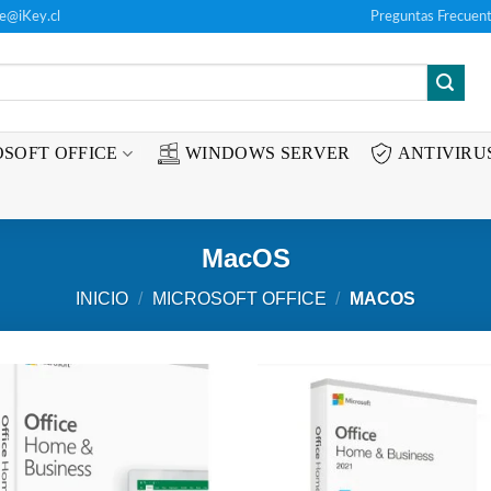
te@iKey.cl
Preguntas Frecuent
SOFT OFFICE
WINDOWS SERVER
ANTIVIRU
MacOS
INICIO
/
MICROSOFT OFFICE
/
MACOS
Añadir
Aña
a la
a 
lista de
list
deseos
des