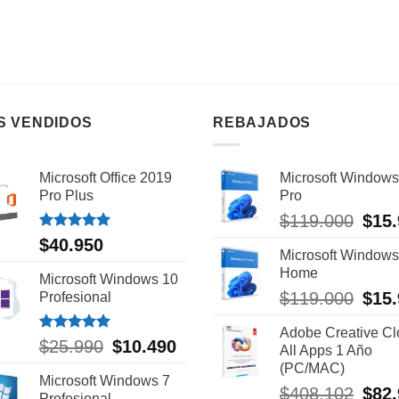
S VENDIDOS
REBAJADOS
Microsoft Office 2019
Microsoft Windows
Pro Plus
Pro
$
119.000
El
$
15
preci
Valorado
$
40.950
con
5.00
Microsoft Windows
origin
de 5
Home
era:
Microsoft Windows 10
$119.
$
119.000
El
$
15
Profesional
preci
Adobe Creative C
origin
Valorado
$
25.990
El
$
10.490
El
All Apps 1 Año
era:
con
5.00
precio
precio
(PC/MAC)
de 5
$119.
Microsoft Windows 7
original
actual
$
408.102
El
$
82
Profesional