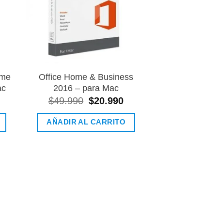
ome
Office Home & Business
ac
2016 – para Mac
$
49.990
El
$
20.990
El
precio
precio
original
actual
AÑADIR AL CARRITO
era:
es:
$49.990.
$20.990.