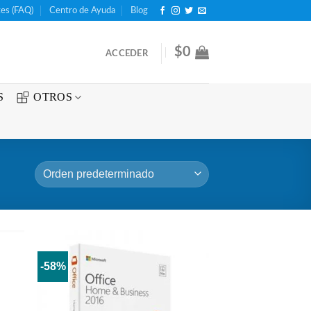
es (FAQ)
Centro de Ayuda
Blog
$
0
ACCEDER
S
OTROS
-58%
dir
Añadir
la
a la
a de
lista de
eos
deseos