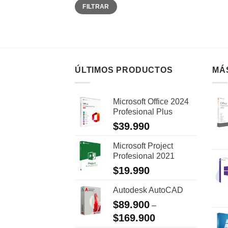
Precio
Precio
FILTRAR
mínimo
máximo
ÚLTIMOS PRODUCTOS
MÁ
Microsoft Office 2024
Profesional Plus
$
39.990
Microsoft Project
Profesional 2021
$
19.990
Autodesk AutoCAD
$
89.900
–
$
169.900