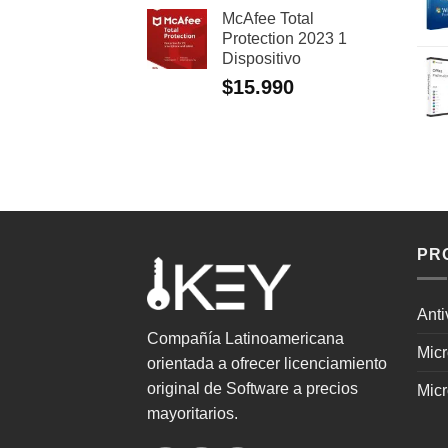
McAfee Total
Protection 2023 1
Dispositivo
$
15.990
PR
Anti
Compañía Latinoamericana
Mic
orientada a ofrecer licenciamiento
original de Software a precios
Micr
mayoritarios.