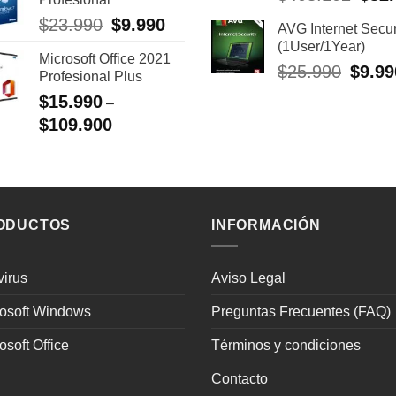
era:
es:
preci
$25.990.
$10.490.
$
23.990
El
$
9.990
El
AVG Internet Secur
origin
precio
precio
(1User/1Year)
era:
Microsoft Office 2021
original
actual
$408.
$
25.990
El
$
9.99
Profesional Plus
era:
es:
precio
$23.990.
$9.990.
$
15.990
–
origina
$
109.900
era:
$25.99
ODUCTOS
INFORMACIÓN
virus
Aviso Legal
rosoft Windows
Preguntas Frecuentes (FAQ)
osoft Office
Términos y condiciones
Contacto