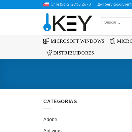
Saltar
Chile (56-2) 2938 2673
ServicioAlClien
al
contenido
Buscar
por:
MICROSOFT WINDOWS
MICRO
DISTRIBUIDORES
CATEGORIAS
Adobe
Antivirus