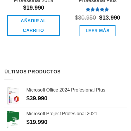
Profesional 2019
Profesional Plus
$
19.990
Valorado
El
El
$
30.950
$
13.990
AÑADIR AL
con
5.00
precio
prec
de 5
original
actu
CARRITO
LEER MÁS
era:
es:
$30.950.
$13.
ÚLTIMOS PRODUCTOS
Microsoft Office 2024 Profesional Plus
$
39.990
Microsoft Project Profesional 2021
$
19.990