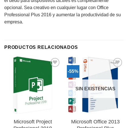
el dedo para dispositivos táctiles es completamente
opcional. Sea creativo en cualquier lugar con Office
Professional Plus 2016 y aumentar la productividad de su
empresa.
PRODUCTOS RELACIONADOS
-55%
Añadir
Añadir
a la
a la
lista de
lista de
deseos
deseos
SIN EXISTENCIAS
Microsoft Project
Microsoft Office 2013