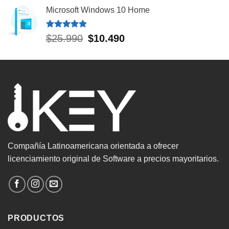
de 5
Microsoft Windows 10 Home
Valorado
El
El
$
25.990
$
10.490
con
5.00
precio
precio
de 5
original
actual
era:
es:
$25.990.
$10.490.
Compañía Latinoamericana orientada a ofrecer
licenciamiento original de Software a precios mayoritarios.
PRODUCTOS