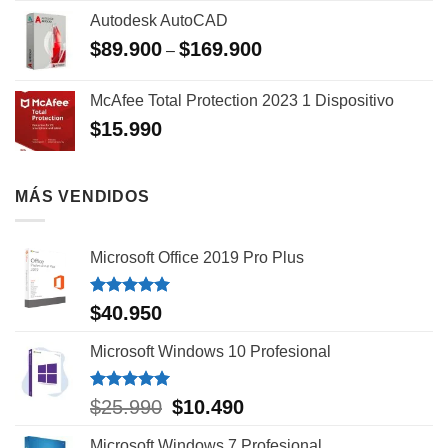
Autodesk AutoCAD
$
89.900
$
169.900
–
McAfee Total Protection 2023 1 Dispositivo
$
15.990
MÁS VENDIDOS
Microsoft Office 2019 Pro Plus
Valorado
$
40.950
con
5.00
de 5
Microsoft Windows 10 Profesional
Valorado
El
El
$
25.990
$
10.490
con
5.00
precio
precio
de 5
Microsoft Windows 7 Profesional
original
actual