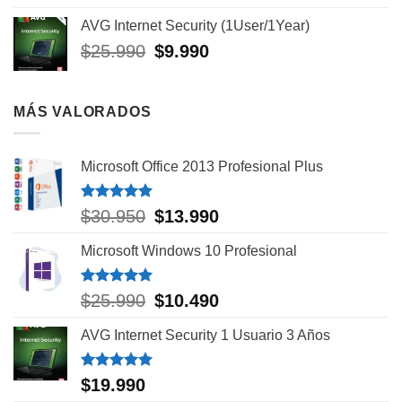
original
actual
AVG Internet Security (1User/1Year)
era:
es:
El
El
$
25.990
$
9.990
$408.102.
$82.990.
precio
precio
original
actual
era:
es:
MÁS VALORADOS
$25.990.
$9.990.
Microsoft Office 2013 Profesional Plus
Valorado
El
El
$
30.950
$
13.990
con
5.00
precio
precio
de 5
Microsoft Windows 10 Profesional
original
actual
era:
es:
$30.950.
$13.990.
Valorado
El
El
$
25.990
$
10.490
con
5.00
precio
precio
de 5
AVG Internet Security 1 Usuario 3 Años
original
actual
era:
es:
$25.990.
$10.490.
Valorado
$
19.990
con
5.00