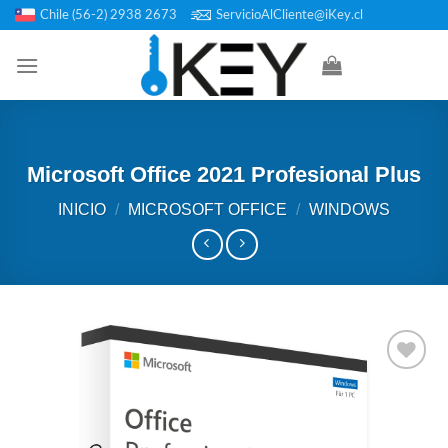
Saltar
Chile (56-2) 2938 2673
ServicioAlCliente@iKey.cl
al
contenido
Microsoft Office 2021 Profesional Plus
INICIO
/
MICROSOFT OFFICE
/
WINDOWS
Añadir
a la
lista de
deseos