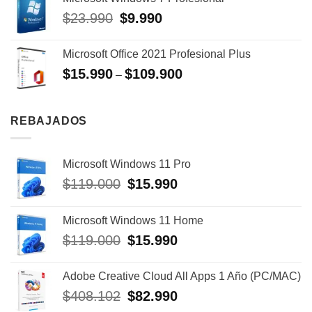
era:
es:
El
El
$
23.990
$
9.990
$25.990.
$10.490.
precio
precio
original
actual
Microsoft Office 2021 Profesional Plus
era:
es:
$
15.990
$
109.900
$23.990.
$9.990.
–
REBAJADOS
Microsoft Windows 11 Pro
El
El
$
119.000
$
15.990
precio
precio
original
actual
Microsoft Windows 11 Home
era:
es:
El
El
$
119.000
$
15.990
$119.000.
$15.990.
precio
precio
original
actual
Adobe Creative Cloud All Apps 1 Año (PC/MAC)
era:
es:
El
El
$
408.102
$
82.990
$119.000.
$15.990.
precio
precio