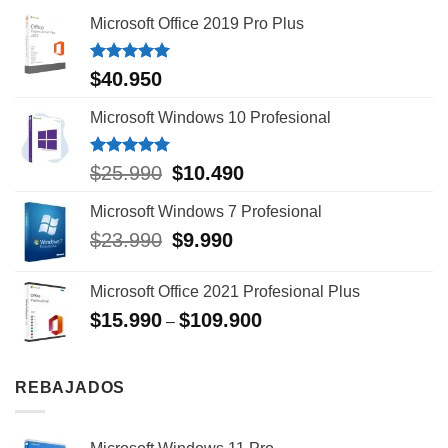
Microsoft Office 2019 Pro Plus
Valorado
$
40.950
con
5.00
de 5
Microsoft Windows 10 Profesional
Valorado
El
El
$
25.990
$
10.490
con
5.00
precio
precio
de 5
Microsoft Windows 7 Profesional
original
actual
era:
es:
El
El
$
23.990
$
9.990
$25.990.
$10.490.
precio
precio
original
actual
Microsoft Office 2021 Profesional Plus
era:
es:
$
15.990
$
109.900
$23.990.
$9.990.
–
REBAJADOS