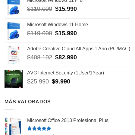
Microsoft Windows 11 Pro
El
El
$
119.000
$
15.990
precio
precio
original
actual
Microsoft Windows 11 Home
era:
es:
El
El
$
119.000
$
15.990
$119.000.
$15.990.
precio
precio
original
actual
Adobe Creative Cloud All Apps 1 Año (PC/MAC)
era:
es:
El
El
$
408.102
$
82.990
$119.000.
$15.990.
precio
precio
original
actual
AVG Internet Security (1User/1Year)
era:
es:
El
El
$
25.990
$
9.990
$408.102.
$82.990.
precio
precio
original
actual
era:
es:
MÁS VALORADOS
$25.990.
$9.990.
Microsoft Office 2013 Profesional Plus