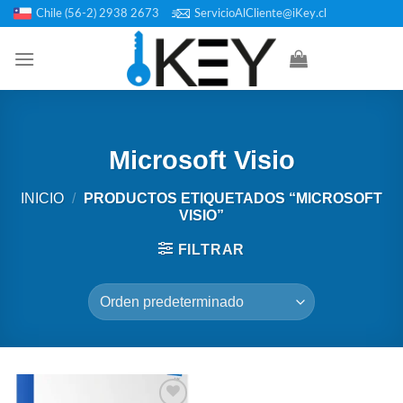
Saltar
Chile (56-2) 2938 2673
ServicioAlCliente@iKey.cl
al
contenido
Microsoft Visio
INICIO
/
PRODUCTOS ETIQUETADOS “MICROSOFT
VISIO”
FILTRAR