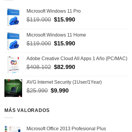
Microsoft Windows 11 Pro
El
El
$
119.000
$
15.990
precio
precio
original
actual
Microsoft Windows 11 Home
era:
es:
El
El
$
119.000
$
15.990
$119.000.
$15.990.
precio
precio
original
actual
Adobe Creative Cloud All Apps 1 Año (PC/MAC)
era:
es:
El
El
$
408.102
$
82.990
$119.000.
$15.990.
precio
precio
original
actual
AVG Internet Security (1User/1Year)
era:
es:
El
El
$
25.990
$
9.990
$408.102.
$82.990.
precio
precio
original
actual
era:
es:
MÁS VALORADOS
$25.990.
$9.990.
Microsoft Office 2013 Profesional Plus