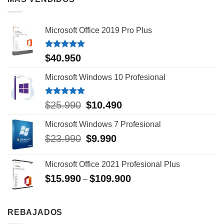
Microsoft Office 2019 Pro Plus
Valorado
$
40.950
con
5.00
de 5
Microsoft Windows 10 Profesional
Valorado
El
El
$
25.990
$
10.490
con
5.00
precio
precio
de 5
Microsoft Windows 7 Profesional
original
actual
era:
es:
El
El
$
23.990
$
9.990
$25.990.
$10.490.
precio
precio
original
actual
Microsoft Office 2021 Profesional Plus
era:
es:
$
15.990
$
109.900
$23.990.
$9.990.
–
REBAJADOS