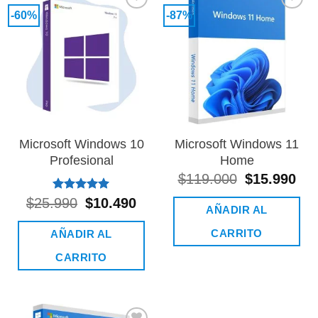
-60%
-87%
Añadir
Añadir
a la
a la
lista de
lista de
deseos
deseos
Microsoft Windows 10
Microsoft Windows 11
Profesional
Home
El
El
$
119.000
$
15.990
precio
pre
Valorado
El
El
$
25.990
$
10.490
original
act
AÑADIR AL
con
5.00
precio
precio
era:
es:
de 5
original
actual
$119.000.
$15
CARRITO
AÑADIR AL
era:
es:
$25.990.
$10.490.
CARRITO