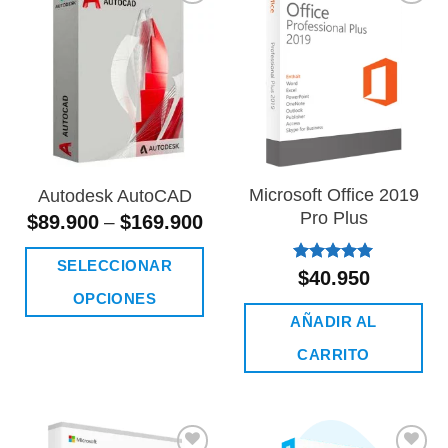
Añadir
Añadir
a la
a la
lista de
lista de
deseos
deseos
Microsoft Office 2019
Autodesk AutoCAD
Pro Plus
$
89.900
$
169.900
–
SELECCIONAR
Valorado
$
40.950
con
5.00
OPCIONES
de 5
AÑADIR AL
Este
CARRITO
producto
tiene
múltiples