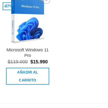
-87%
Añadir
a la
lista de
deseos
Microsoft Windows 11
Pro
El
El
$
119.000
$
15.990
precio
precio
original
actual
AÑADIR AL
era:
es:
$119.000.
$15.990.
CARRITO