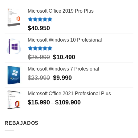
Microsoft Office 2019 Pro Plus
Valorado
$
40.950
con
5.00
de 5
Microsoft Windows 10 Profesional
Valorado
El
El
$
25.990
$
10.490
con
5.00
precio
precio
de 5
Microsoft Windows 7 Profesional
original
actual
era:
es:
El
El
$
23.990
$
9.990
$25.990.
$10.490.
precio
precio
original
actual
Microsoft Office 2021 Profesional Plus
era:
es:
$
15.990
$
109.900
$23.990.
$9.990.
–
REBAJADOS