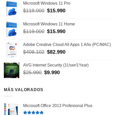
Microsoft Windows 11 Pro
El
El
$
119.000
$
15.990
precio
precio
original
actual
Microsoft Windows 11 Home
era:
es:
El
El
$
119.000
$
15.990
$119.000.
$15.990.
precio
precio
original
actual
Adobe Creative Cloud All Apps 1 Año (PC/MAC)
era:
es:
El
El
$
408.102
$
82.990
$119.000.
$15.990.
precio
precio
original
actual
AVG Internet Security (1User/1Year)
era:
es:
El
El
$
25.990
$
9.990
$408.102.
$82.990.
precio
precio
original
actual
era:
es:
MÁS VALORADOS
$25.990.
$9.990.
Microsoft Office 2013 Profesional Plus