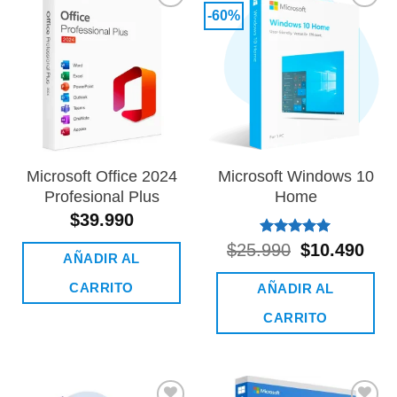
variantes.
-60%
Añadir
Añadir
Las
a la
a la
lista de
lista de
opciones
deseos
deseos
se
pueden
elegir
en
Microsoft Office 2024
Microsoft Windows 10
la
Profesional Plus
Home
página
$
39.990
de
Valorado
El
El
$
25.990
$
10.490
AÑADIR AL
con
5.00
precio
prec
producto
de 5
original
actu
CARRITO
AÑADIR AL
era:
es:
$25.990.
$10.
CARRITO