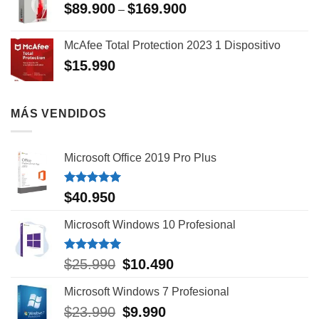
$
89.900
$
169.900
–
McAfee Total Protection 2023 1 Dispositivo
$
15.990
MÁS VENDIDOS
Microsoft Office 2019 Pro Plus
Valorado
$
40.950
con
5.00
de 5
Microsoft Windows 10 Profesional
Valorado
El
El
$
25.990
$
10.490
con
5.00
precio
precio
de 5
Microsoft Windows 7 Profesional
original
actual
era:
es:
El
El
$
23.990
$
9.990