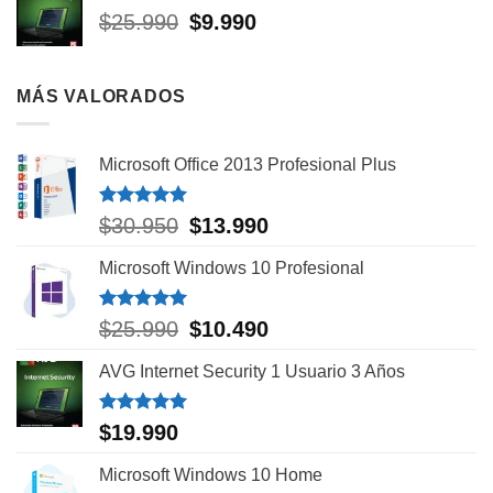
El
El
$
25.990
$
9.990
$408.102.
$82.990.
precio
precio
original
actual
era:
es:
MÁS VALORADOS
$25.990.
$9.990.
Microsoft Office 2013 Profesional Plus
Valorado
El
El
$
30.950
$
13.990
con
5.00
precio
precio
de 5
Microsoft Windows 10 Profesional
original
actual
era:
es:
$30.950.
$13.990.
Valorado
El
El
$
25.990
$
10.490
con
5.00
precio
precio
de 5
AVG Internet Security 1 Usuario 3 Años
original
actual
era:
es:
$25.990.
$10.490.
Valorado
$
19.990
con
5.00
de 5
Microsoft Windows 10 Home