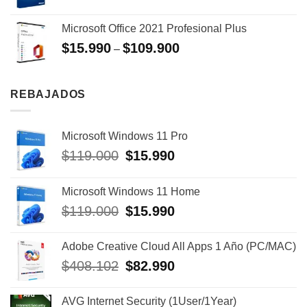
$25.990.
$10.490.
precio
precio
original
actual
Microsoft Office 2021 Profesional Plus
era:
es:
$
15.990
$
109.900
$23.990.
$9.990.
–
REBAJADOS
Microsoft Windows 11 Pro
El
El
$
119.000
$
15.990
precio
precio
original
actual
Microsoft Windows 11 Home
era:
es:
El
El
$
119.000
$
15.990
$119.000.
$15.990.
precio
precio
original
actual
Adobe Creative Cloud All Apps 1 Año (PC/MAC)
era:
es:
El
El
$
408.102
$
82.990
$119.000.
$15.990.
precio
precio
original
actual
AVG Internet Security (1User/1Year)
era:
es: