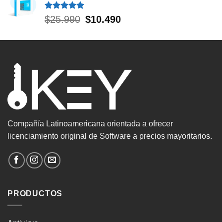
Valorado
El
El
$
25.990
$
10.490
con
5.00
precio
precio
de 5
original
actual
era:
es:
$25.990.
$10.490.
Compañía Latinoamericana orientada a ofrecer
licenciamiento original de Software a precios mayoritarios.
PRODUCTOS