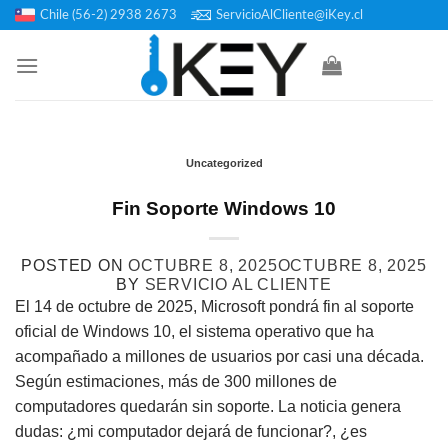
Saltar
Chile (56-2) 2938 2673
ServicioAlCliente@iKey.cl
al
contenido
Uncategorized
Fin Soporte Windows 10
POSTED ON
OCTUBRE 8, 2025
OCTUBRE 8, 2025
BY
SERVICIO AL CLIENTE
El 14 de octubre de 2025, Microsoft pondrá fin al soporte
oficial de Windows 10, el sistema operativo que ha
acompañado a millones de usuarios por casi una década.
Según estimaciones, más de 300 millones de
computadores quedarán sin soporte. La noticia genera
dudas: ¿mi computador dejará de funcionar?, ¿es