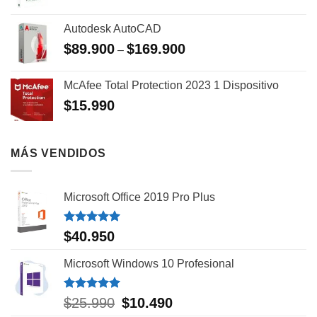
Autodesk AutoCAD
$
89.900
$
169.900
–
McAfee Total Protection 2023 1 Dispositivo
$
15.990
MÁS VENDIDOS
Microsoft Office 2019 Pro Plus
Valorado
$
40.950
con
5.00
de 5
Microsoft Windows 10 Profesional
Valorado
$
25.990
El
$
10.490
El
con
5.00
precio
precio