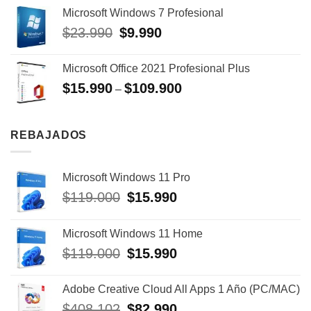
de 5
Microsoft Windows 7 Profesional
original
actual
era:
es:
$
23.990
El
$
9.990
El
$25.990.
$10.490.
precio
precio
original
actual
Microsoft Office 2021 Profesional Plus
era:
es:
$
15.990
$
109.900
–
$23.990.
$9.990.
REBAJADOS
Microsoft Windows 11 Pro
$
119.000
El
$
15.990
El
precio
precio
original
actual
Microsoft Windows 11 Home
era:
es:
$
119.000
El
$
15.990
El
$119.000.
$15.990.
precio
precio
original
actual
Adobe Creative Cloud All Apps 1 Año (PC/MAC)
era:
es:
$
408.102
El
$
82.990
El
$119.000.
$15.990.