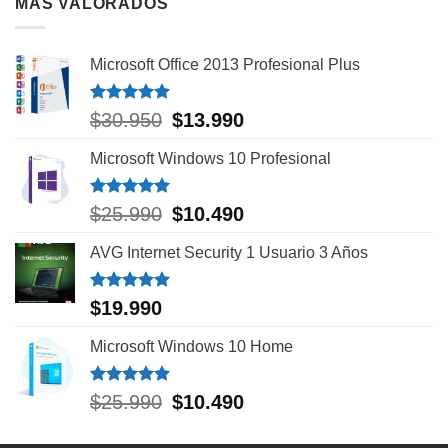
MÁS VALORADOS
$25.990.
$9.990.
Microsoft Office 2013 Profesional Plus
Valorado
$
30.950
El
$
13.990
El
con
5.00
precio
precio
de 5
Microsoft Windows 10 Profesional
original
actual
era:
es:
$30.950.
$13.990.
Valorado
$
25.990
El
$
10.490
El
con
5.00
precio
precio
de 5
AVG Internet Security 1 Usuario 3 Años
original
actual
era:
es:
$25.990.
$10.490.
Valorado
$
19.990
con
5.00
de 5
Microsoft Windows 10 Home
Valorado
$
25.990
El
$
10.490
El
con
5.00
precio
precio
de 5
original
actual