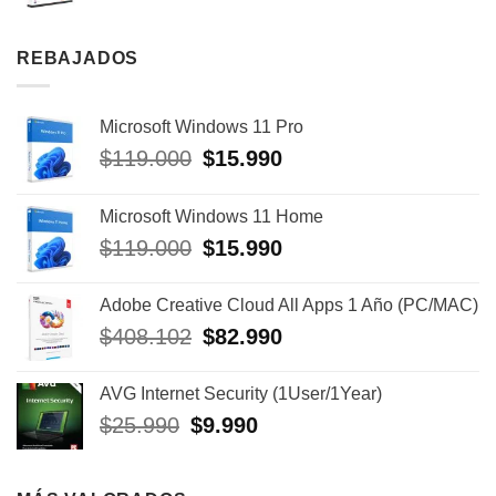
REBAJADOS
Microsoft Windows 11 Pro
$
119.000
El
$
15.990
El
precio
precio
original
actual
Microsoft Windows 11 Home
era:
es:
$
119.000
El
$
15.990
El
$119.000.
$15.990.
precio
precio
original
actual
Adobe Creative Cloud All Apps 1 Año (PC/MAC)
era:
es:
$
408.102
El
$
82.990
El
$119.000.
$15.990.
precio
precio
original
actual
AVG Internet Security (1User/1Year)
era:
es:
$
25.990
El
$
9.990
El
$408.102.
$82.990.
precio
precio
original
actual
era:
es: