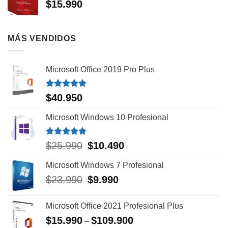
$
15.990
MÁS VENDIDOS
Microsoft Office 2019 Pro Plus
Valorado
$
40.950
con
5.00
de 5
Microsoft Windows 10 Profesional
Valorado
$
25.990
El
$
10.490
El
con
5.00
precio
precio
de 5
Microsoft Windows 7 Profesional
original
actual
era:
es:
$
23.990
El
$
9.990
El
$25.990.
$10.490.
precio
precio
original
actual
Microsoft Office 2021 Profesional Plus
era:
es:
$
15.990
$
109.900
–
$23.990.
$9.990.