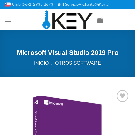
Saltar
Chile (56-2) 2938 2673
ServicioAlCliente@iKey.cl
al
contenido
Microsoft Visual Studio 2019 Pro
INICIO
/
OTROS SOFTWARE
Añadir
a la
lista de
deseos