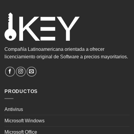
era:
es:
$25.990.
$10.490.
Compañía Latinoamericana orientada a ofrecer
licenciamiento original de Software a precios mayoritarios.
PRODUCTOS
Antivirus
Microsoft Windows
Microsoft Office