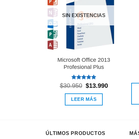
lista de
deseos
SIN EXISTENCIAS
Microsoft Office 2013
Profesional Plus
Valorado
El
El
$
30.950
$
13.990
con
5.00
precio
precio
de 5
original
actual
LEER MÁS
era:
es:
$30.950.
$13.990.
ÚLTIMOS PRODUCTOS
MÁ