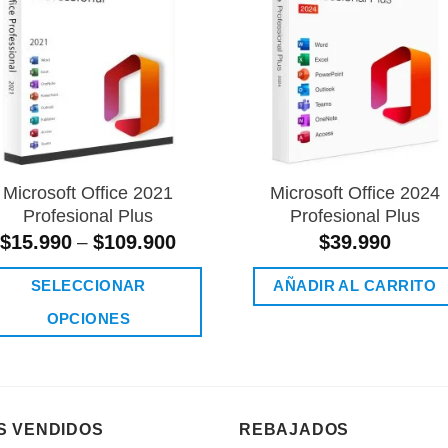
lista de
lista
deseos
des
Microsoft Office 2021
Microsoft Office 2024
Profesional Plus
Profesional Plus
$
15.990
$
109.900
$
39.990
–
SELECCIONAR
AÑADIR AL CARRITO
OPCIONES
Este
producto
tiene
S VENDIDOS
REBAJADOS
múltiples