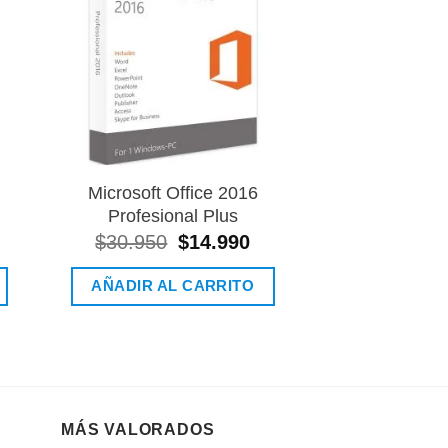
 de
lista de
eos
deseos
Microsoft Office 2016
Microsoft Off
Profesional Plus
Plu
El
El
$
30.950
$
14.990
precio
precio
Valora
$
40.
original
actual
AÑADIR AL CARRITO
con
5.
era:
es:
de 5
$30.950.
$14.990.
AÑADIR AL
MÁS VALORADOS