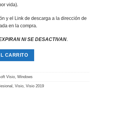
por vida).
ón y el Link de descarga a la dirección de
nada en la compra.
EXPIRAN NI SE DESACTIVAN
.
al cantidad
AL CARRITO
oft Visio
,
Windows
fesional
,
Visio
,
Visio 2019