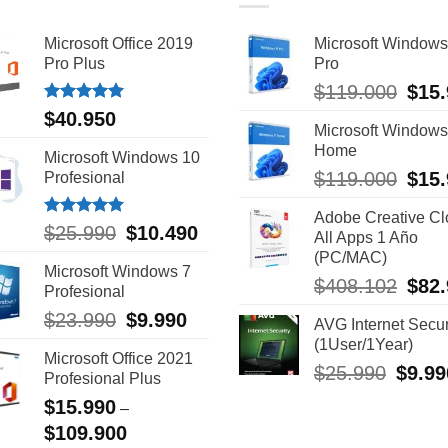
variantes.
Microsoft Office 2019
Microsoft Windows
Las
Pro Plus
Pro
opciones
El
$
119.000
$
15
preci
se
Valorado
$
40.950
con
5.00
Microsoft Windows
origin
pueden
de 5
Home
era:
Microsoft Windows 10
elegir
$119.
El
$
119.000
$
15
Profesional
preci
en
Adobe Creative C
origin
Valorado
El
El
$
25.990
$
10.490
la
All Apps 1 Año
era:
con
5.00
precio
precio
(PC/MAC)
$119.
de 5
página
Microsoft Windows 7
original
actual
El
$
408.102
$
82
de
Profesional
era:
es:
preci
$25.990.
$10.490.
El
El
$
23.990
$
9.990
producto
AVG Internet Secur
origin
precio
precio
(1User/1Year)
era:
Microsoft Office 2021
original
actual
$408.
El
$
25.990
$
9.99
Profesional Plus
era:
es:
precio
$23.990.
$9.990.
$
15.990
–
original
$
109.900
era: