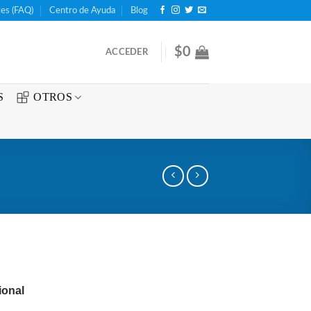
es (FAQ)
Centro de Ayuda
Blog
$
0
ACCEDER
S
OTROS
ional