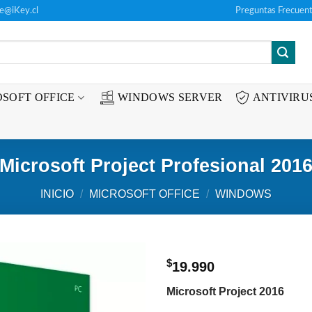
te@iKey.cl
Preguntas Frecuent
SOFT OFFICE
WINDOWS SERVER
ANTIVIRU
Microsoft Project Profesional 201
INICIO
/
MICROSOFT OFFICE
/
WINDOWS
$
19.990
Añadir
Microsoft Project 2016
a la