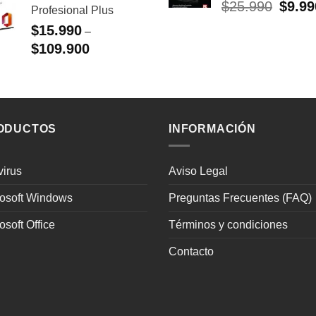
$408.
$
25.990
El
$
9.99
Profesional Plus
era:
es:
precio
$23.990.
$9.990.
$
15.990
–
origina
$
109.900
era:
$25.99
ODUCTOS
INFORMACIÓN
virus
Aviso Legal
rosoft Windows
Preguntas Frecuentes (FAQ)
osoft Office
Términos y condiciones
Contacto