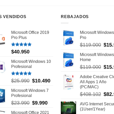
S VENDIDOS
REBAJADOS
Microsoft Office 2019
Microsoft Windows
Pro Plus
Pro
$
119.000
El
$
15
preci
Valorado
$
40.950
con
5.00
Microsoft Windows
origin
de 5
Home
era:
Microsoft Windows 10
$119.
$
119.000
El
$
15
Profesional
preci
Adobe Creative C
origin
Valorado
$
25.990
El
$
10.490
El
All Apps 1 Año
era:
con
5.00
precio
precio
(PC/MAC)
de 5
$119.
Microsoft Windows 7
original
actual
$
408.102
El
$
82
Profesional
era:
es:
preci
$25.990.
$10.490.
$
23.990
El
$
9.990
El
AVG Internet Secur
origin
precio
precio
(1User/1Year)
era:
Microsoft Office 2021
original
actual