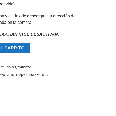
por vida).
ón y el Link de descarga a la dirección de
nada en la compra.
EXPIRAN NI SE DESACTIVAN
.
2016 cantidad
AL CARRITO
oft Project
,
Windows
ional 2016
,
Project
,
Project 2016