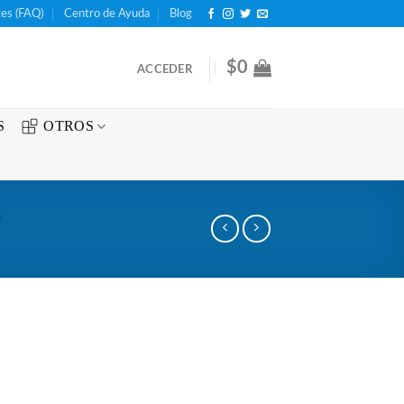
es (FAQ)
Centro de Ayuda
Blog
$
0
ACCEDER
S
OTROS
6