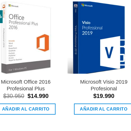
%
Añadir
Aña
a la
a l
lista de
lista
deseos
des
Microsoft Office 2016
Microsoft Visio 2019
Profesional Plus
Profesional
$
30.950
El
$
14.990
El
$
19.990
precio
precio
original
actual
AÑADIR AL CARRITO
AÑADIR AL CARRITO
era:
es:
$30.950.
$14.990.