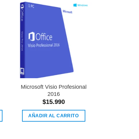
dir
Añadir
a
a la
 de
lista de
eos
deseos
Microsoft Visio Profesional
Microsoft O
2016
Profesiona
Reinsta
$
15.990
$
89.
AÑADIR AL CARRITO
AÑADIR AL